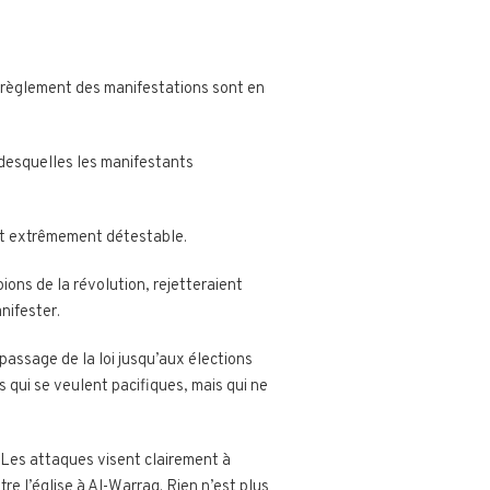
ut règlement des manifestations sont en
 desquelles les manifestants
est extrêmement détestable.
ions de la révolution, rejetteraient
nifester.
passage de la loi jusqu’aux élections
 qui se veulent pacifiques, mais qui ne
. Les attaques visent clairement à
tre l’église à Al-Warraq. Rien n’est plus