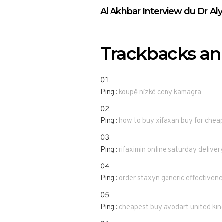
Al Akhbar Interview du Dr A
Trackbacks an
Ping :
koupě nízké ceny kamagra
Ping :
how to buy xifaxan buy for chea
Ping :
rifaximin online saturday deliver
Ping :
order staxyn generic effectiven
Ping :
cheapest buy avodart united ki