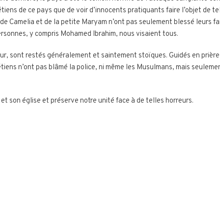
iens de ce pays que de voir d’innocents pratiquants faire l’objet de tell
e de Camelia et de la petite Maryam n’ont pas seulement blessé leurs fa
personnes, y compris Mohamed Ibrahim, nous visaient tous.
eur, sont restés généralement et saintement stoïques. Guidés en prière 
iens n’ont pas blâmé la police, ni même les Musulmans, mais seulement
t son église et préserve notre unité face à de telles horreurs.