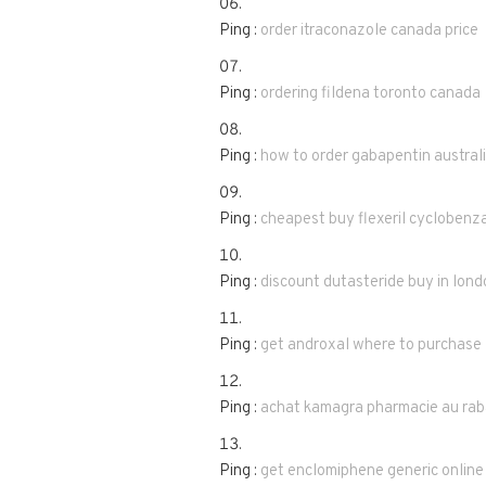
Ping :
order itraconazole canada price
Ping :
ordering fildena toronto canada
Ping :
how to order gabapentin australi
Ping :
cheapest buy flexeril cyclobenza
Ping :
discount dutasteride buy in lond
Ping :
get androxal where to purchase
Ping :
achat kamagra pharmacie au rab
Ping :
get enclomiphene generic onlin