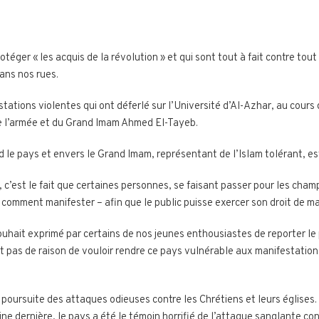
otéger « les acquis de la révolution » et qui sont tout à fait contre to
dans nos rues.
tions violentes qui ont déferlé sur l’Université d’Al-Azhar, au cours
de l’armée et du Grand Imam Ahmed El-Tayeb.
d le pays et envers le Grand Imam, représentant de l’Islam tolérant, 
 c’est le fait que certaines personnes, se faisant passer pour les champ
et comment manifester – afin que le public puisse exercer son droit de ma
uhait exprimé par certains de nos jeunes enthousiastes de reporter le 
t pas de raison de vouloir rendre ce pays vulnérable aux manifestations
 poursuite des attaques odieuses contre les Chrétiens et leurs églises
ne dernière, le pays a été le témoin horrifié de l’attaque sanglante con