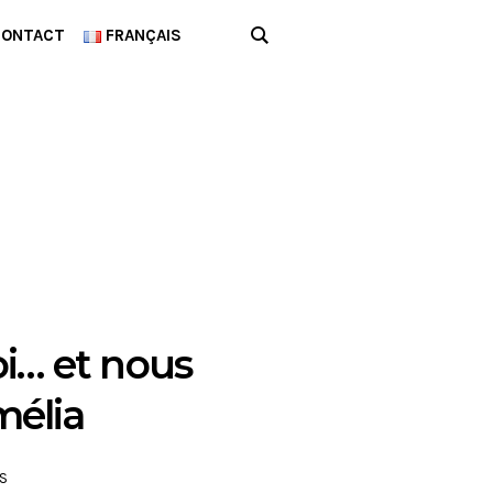
CONTACT
FRANÇAIS
oi… et nous
mélia
S