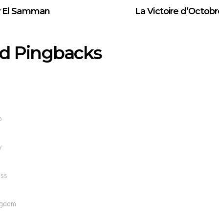
ly El Samman
La Victoire d’Octobr
d Pingbacks
p
y
ess
ngdom