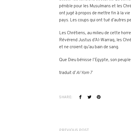
pénible pour les Musulmans et les Chrét
ont jugé à propos de mettre fin à la vi
pays. Les coups qui ont tué d’autres 
Les Chrétiens, au milieu de cette horr
Révérend Justus d’Al-Warraq, les Chrét
et ne croient qu’au bain de sang.
Que Dieu bénisse l’Egypte, son peuple e
traduit d’
Al Yom 7
SHARE:
PREVIOUS POST