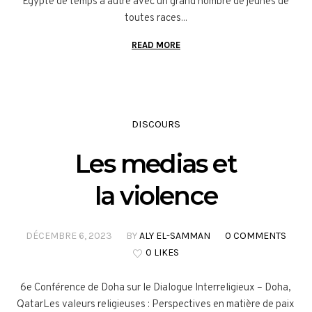
Egypte de temps à autre avec un grand nombre de jeunes de
toutes races...
READ MORE
DISCOURS
Les medias et
la violence
DÉCEMBRE 6, 2023
BY
ALY EL-SAMMAN
0 COMMENTS
0 LIKES
6e Conférence de Doha sur le Dialogue Interreligieux – Doha,
QatarLes valeurs religieuses : Perspectives en matière de paix