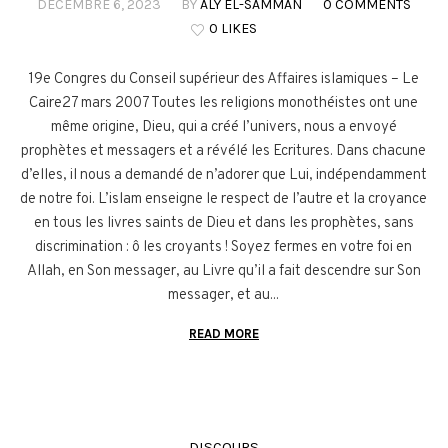
DÉCEMBRE 6, 2023
BY
ALY EL-SAMMAN
0 COMMENTS
0 LIKES
19e Congres du Conseil supérieur des Affaires islamiques – Le
Caire27 mars 2007 Toutes les religions monothéistes ont une
même origine, Dieu, qui a créé l’univers, nous a envoyé
prophètes et messagers et a révélé les Ecritures. Dans chacune
d’elles, il nous a demandé de n’adorer que Lui, indépendamment
de notre foi. L’islam enseigne le respect de l’autre et la croyance
en tous les livres saints de Dieu et dans les prophètes, sans
discrimination : ô les croyants ! Soyez fermes en votre foi en
Allah, en Son messager, au Livre qu’il a fait descendre sur Son
messager, et au...
READ MORE
DISCOURS