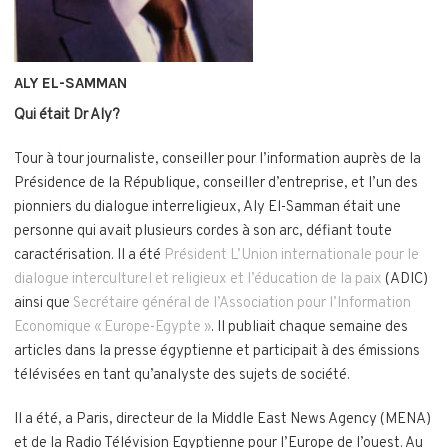
ALY EL-SAMMAN
Qui était Dr Aly?
Tour à tour journaliste, conseiller pour l’information auprès de la
Présidence de la République, conseiller d’entreprise, et l’un des
pionniers du dialogue interreligieux, Aly El-Samman était une
personne qui avait plusieurs cordes à son arc, défiant toute
caractérisation. Il a été
Président L’Union internationale pour le
dialogue interculturel et religieux et l’éducation de la paix
(ADIC)
ainsi que
Secrétaire général de l’Association pour l’Information
Economique « Europe-Egypte »
. Il publiait chaque semaine des
articles dans la presse égyptienne et participait à des émissions
télévisées en tant qu’analyste des sujets de société.
Il a été, a Paris, directeur de la Middle East News Agency (MENA)
et de la Radio Télévision Egyptienne pour l’Europe de l’ouest. Au