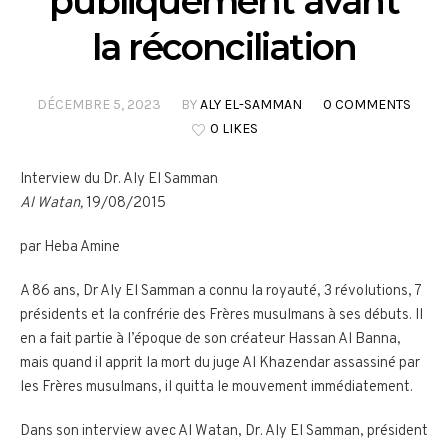
publiquement avant
la réconciliation
DÉCEMBRE 5, 2023
BY
ALY EL-SAMMAN
0 COMMENTS
0 LIKES
Interview du Dr. Aly El Samman
Al Watan,
19/08/2015
par Heba Amine
A 86 ans, Dr Aly El Samman a connu la royauté, 3 révolutions, 7
présidents et la confrérie des Frères musulmans à ses débuts. Il
en a fait partie à l’époque de son créateur Hassan Al Banna,
mais quand il apprit la mort du juge Al Khazendar assassiné par
les Frères musulmans, il quitta le mouvement immédiatement.
Dans son interview avec Al Watan, Dr. Aly El Samman, président