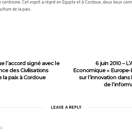
e centrisme. Cet esprit a régné en Egypte et à Cordoue, deux lieux con
ulture de la paix.
que l’accord signé avec le
6 juin 2010 – L
nce des Civilisations
Economique « Europe-E
e la paix à Cordoue
sur l’innovation dan
de l’infor
LEAVE A REPLY
d.