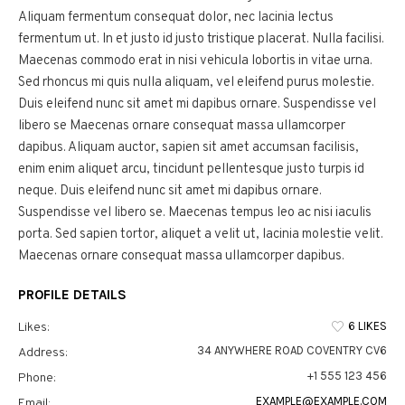
Aliquam fermentum consequat dolor, nec lacinia lectus
fermentum ut. In et justo id justo tristique placerat. Nulla facilisi.
Maecenas commodo erat in nisi vehicula lobortis in vitae urna.
Sed rhoncus mi quis nulla aliquam, vel eleifend purus molestie.
Duis eleifend nunc sit amet mi dapibus ornare. Suspendisse vel
libero se Maecenas ornare consequat massa ullamcorper
dapibus. Aliquam auctor, sapien sit amet accumsan facilisis,
enim enim aliquet arcu, tincidunt pellentesque justo turpis id
neque. Duis eleifend nunc sit amet mi dapibus ornare.
Suspendisse vel libero se. Maecenas tempus leo ac nisi iaculis
porta. Sed sapien tortor, aliquet a velit ut, lacinia molestie velit.
Maecenas ornare consequat massa ullamcorper dapibus.
PROFILE DETAILS
6 LIKES
Likes:
34 ANYWHERE ROAD COVENTRY CV6
Address:
+1 555 123 456
Phone:
EXAMPLE@EXAMPLE.COM
Email: