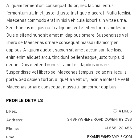
Aliquam fermentum consequat dolor, nec lacinia lectus
fermentum ut. In et justo id justo tristique placerat. Nulla facilisi.
Maecenas commodo erat in nisi vehicula lobortis in vitae urna.
Sed rhoncus mi quis nulla aliquam, vel eleifend purus molestie.
Duis eleifend nunc sit amet mi dapibus ornare. Suspendisse vel
libero se Maecenas ornare consequat massa ullamcorper
dapibus. Aliquam auctor, sapien sit amet accumsan facilisis,
enim enim aliquet arcu, tincidunt pellentesque justo turpis id
neque. Duis eleifend nunc sit amet mi dapibus ornare.
Suspendisse vel libero se. Maecenas tempus leo ac nisi iaculis
porta. Sed sapien tortor, aliquet a velit ut, lacinia molestie velit.
Maecenas ornare consequat massa ullamcorper dapibus.
PROFILE DETAILS
4 LIKES
Likes:
34 ANYWHERE ROAD COVENTRY CV6
Address:
+1 555 123 456
Phone:
EXAMPLE@EXAMPLE.COM
Email: