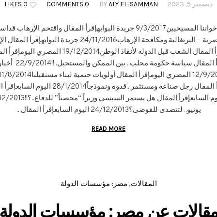
ديسمبر 5, 2023
ALY EL-SAMMAN
BY
0 COMMENTS
0 LIKES
البوابهإقرأ المقال القمه المصرية – البرتغالية ومكافحة الإرهاب016
ينسفونها16/6/2015 جريدة البوابةإقرأ المقال الشعب قب
والشعب5/12/2014 ا
هيبتها27/6/2014 المصري اليومإقرأ المقال رجل ص
يونيو.. لتتصدى للفوضى؟24/12/2013 اليوم السابعإقرأ المقال...
READ MORE
المقالات
مصر: مؤسسات الدولة
,
قالات عن مصر: مؤسسات الدولة