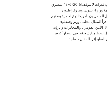
صفحات من التاريخ:ناصر والسادات بين الزعامة وفن القيادة28/6/2015 المصرى اليومإقرأ المقال السيسى ومحلب قدرات لا تتوقف!13/6/2015 المصري
ري اليومإقرأ المقال رئيس حكومة ووزراء يبنون.. وبيروقراطيون
من بنك مصر إلى مشروع قناة السويس12/9/2014 الأخبارإقرأ المقال المصريون بأمريكا درع لحماية وطنهم
مقال واقتربت عودة الروح إلى الأقصر3/3/2014 المصري اليومإقرأ المقال محلب.. وزير و«معلم»
ستثمر.. قدوة ونموذجاً28/1/2014 اليوم السابعإقرأ المقال الأمن القومي.. والمخابرات والرؤية
ور.. لقد أديتم الأمانة11/12/2013 اليوم السابعإقرأ المقال لنعط مبارك حقه.. فى انتصار أكتوبر