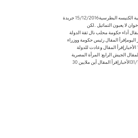
لن نسمح للإرهاب المجرم بالعدوان على إخواننا المسيحيين9/3/2017 جريدة البوابهإقرأ المقال واقتحم الإرهاب قداسية الكنيسه البطرسية15/12/2016 جريدة
24/11/2 جريدة البوابهإقرأ المقال الإخوان لا يعبون التماثيل ..لكن
ل الدوله لأنقاذ الوطن19/12/2014 المصري اليومإقرأ المقال أداء حكومة محلب نال ثقة الدولة
لمصري اليومإقرأ المقال سياسة حكومة محلب.. بين الممكن والمستحيل..!!22/9/2014 أخبار اليومإقرأ المقال رئيس حكومة ووزراء
يبنون.. وبيروقراطيون يهدمون!12/9/2014 المصري اليومإقرأ المقال أولويات حتمية لبناء مستقبلنا11/8/2014 الأخبارإقرأ المقال وعادت للدولة
ناعة ومستثمر.. قدوة ونموذجاً28/1/2014 اليوم السابعإقرأ المقال الجيش الرابع: المرأة المصرية
وراء “نصر” الاستفتاء21/1/2014 اليوم السابعإقرأ المقال هل يستمر السيسى وزيراً “محصناً” للدفاع..؟!!31/12/2013الأخبارإقرأ المقال أين ملايين 30