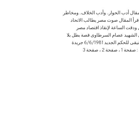
6/1/ مدونةإقرأ المقال الأمن والتنمية السياحية توأمان ‏‏23/2/2013 مدونةإقرأ المقال أدب الحوار.. وأدب الخلاف.. ومخاطر
ونةإقرأ المقال رسالة لهيلاري كلينتون.. مصر ليست مستعمرة أمريكية ‏‏27/6/2012 مدونةإقرأ المقال صوت مصر يطالب الاتحاد
الربيع العربي في مؤتمر الدوحة ‏‏29/2/2012 مدونةإقرأ المقال ودقت الساعة لإنقاذ اقتصاد مصر
للتصدي للبلطجة والانفلات في 6 أكتوبر ‏‏1/11/2011 مدونةإقرأ المقال الشهيد عصام السرطاوى قصة بطل بلا
شعاراتالأهرام 26/4/1983إقرأ المقال: صفحة 1 ، صفحة 2 ، صفحة 3 ، صفحة 4 كيف سيحكم ميتران ؟ الوجه الحقيقى للحكم الجديد 6/6/1981 جريدة