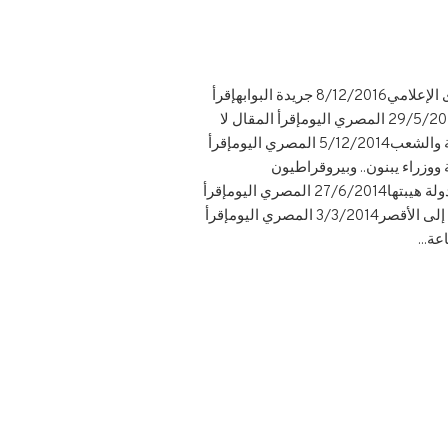
على المصيلحي ليس وزيرا فقط بل معلما2/3/2017 جريدة البوابهإقرأ المقال أسامه هيكل يتصدى للمشهد الفوضوى الإعلامي8/12/2016 جريدة البوابهإقرأ
المقال السيسى ومحلب قدرات لا تتوقف13/6/2015 المصري اليومإقرأ المقال لا تمرد على رفض طاعة القانون29/5/2015 المصري اليومإقرأ المقال لا
تسامح فى أختراق الإخوان مؤسسات الدولة25/12/2014 المصري اليومإقرأ المقال أداء حكومة محلب نال ثقة الدولة والشعب5/12/2014 المصري اليومإقرأ
ليومإقرأ المقال رئيس حكومة ووزراء يبنون.. وبيروقراطيون
يهدمون!12/9/2014 المصري اليومإقرأ المقال أولويات حتمية لبناء مستقبلنا11/8/2014 الأخبارإقرأ المقال وعادت للدولة هيبتها27/6/2014 المصري اليومإقرأ
المقال المصريون بأمريكا درع لحماية وطنهم والدفاع عنه10/4/2014 المصري اليومإقرأ المقال واقتربت عودة الروح إلى الأقصر3/3/2014 المصري اليومإقرأ