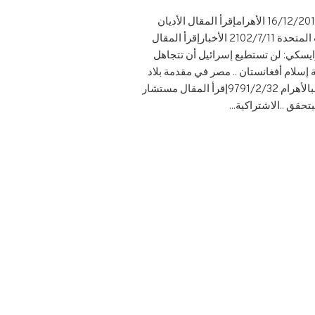
واقتربت عودة الروح إلى الأقصر3/3/2014 المصري اليومإقرأ المقال الأمن القومي.. والمخابرات والرؤية الثاقبة16/12/2013 الأهرامإقرأ المقال الأديان
والثقافة والفن يلتقون بالرياض ‏‏29/4/2013 الأسبوعإقرأ المقال نظرة تاريخية لعلاقة الزعيم عبد الناصر مع الولايات المتحدة ‮11/7/2012 الأخبارإقرأ المقال
ايسكي: لن تستطيع إسرائيل أن تتجاهل
ة إسلام أفغانستان .. مصر في مقدمة بلاد
نبالأهرام 23/2/1979إقرأ المقال مستشار
قق ..الاشتراكية...