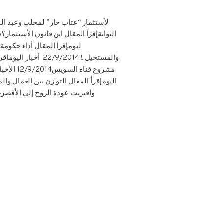
واقتربت عودة الروح إلى الأقصر3/3/2014 المصري اليومإقرأ المقال محلب.. وزير و«معلم» ميدانى4/2/2014 اليوم السابعإقرأ المقال رجل...