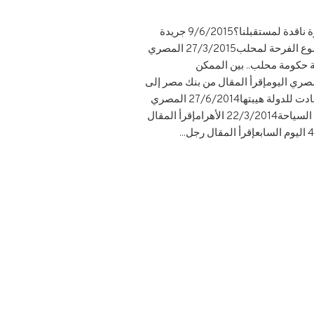
لأستثمار “عتاب حار” لمحلب وعبد النور23/6/2015 جريدة البوابةإقرأ المقال زيارة ألمانيا والمجر أنتصاران ونظرة ناقدة لمستقبلنا؟9/6/2015 جريدة
البوابةإقرأ المقال اين قانون الأستثمار؟19/5/2015 المصري اليومإقرأ المقال أنتصرت كلمات السيسى والأرقام ودموع الفرحة لمحلب27/3/2015 المصري
 المصري اليومإقرأ المقال سياسة حكومة محلب.. بين الممكن
.!!22/9/2014 أخبار اليومإقرأ المقال رئيس حكومة ووزراء يبنون.. وبيروقراطيون يهدمون!12/9/2014 المصري اليومإقرأ المقال من بنك مصر إلى
مشروع قناة السويس12/9/2014 الأخبارإقرأ المقال أولويات حتمية لبناء مستقبلنا11/8/2014 الأخبارإقرأ المقال وعادت للدولة هيبتها27/6/2014 المصري
اليومإقرأ المقال التوازن بين العمال والمستثمرين29/3/2014 الأهرامإقرأ المقال ألمانيا وأنجلترا تعلنان الحرب على السياحة22/3/2014 الأهرامإقرأ المقال